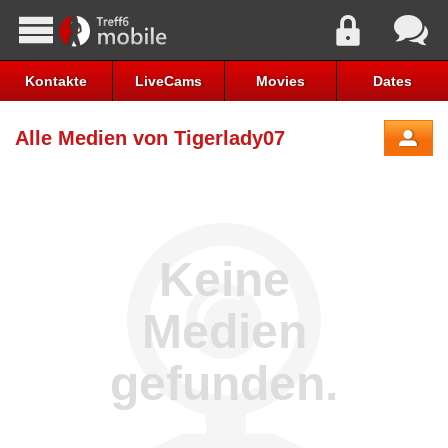
Kontakte
LiveCams
Movies
Dates
Alle Medien von Tigerlady07
Keine
Medien
gefunden.