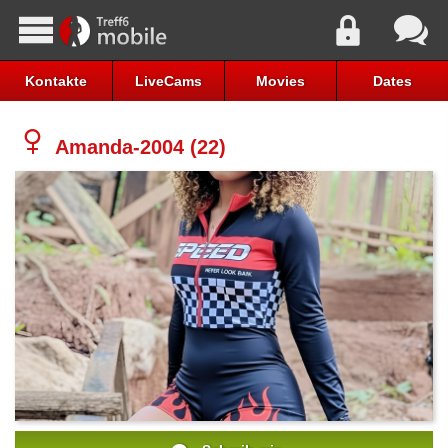
Kontakte
LiveCams
Movies
Dates
Amanda-2004 (22)