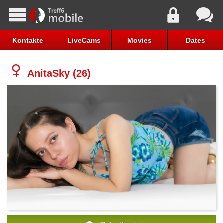
Kontakte
LiveCams
Movies
Dates
AnitaSky (26)