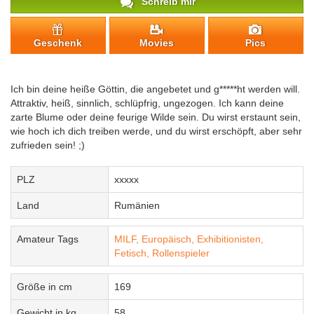
Schreib mir
Geschenk
Movies
Pics
Ich bin deine heiße Göttin, die angebetet und g*****ht werden will.
Attraktiv, heiß, sinnlich, schlüpfrig, ungezogen. Ich kann deine
zarte Blume oder deine feurige Wilde sein. Du wirst erstaunt sein,
wie hoch ich dich treiben werde, und du wirst erschöpft, aber sehr
zufrieden sein! ;)
PLZ
xxxxx
Land
Rumänien
Amateur Tags
MILF,
Europäisch,
Exhibitionisten,
Fetisch,
Rollenspieler
Größe in cm
169
Gewicht in kg
58