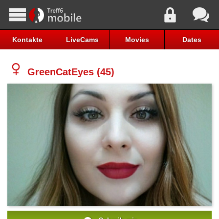
Kontakte
LiveCams
Movies
Dates
GreenCatEyes (45)