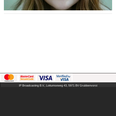
IP Broadcasting B.V., Lottumseweg 43, 5971 BV Grubbenvorst
The Netherlands
AGB
FAQ
Impressum
Cookies
Inhalt entfernen
AmateurFans
verwalten