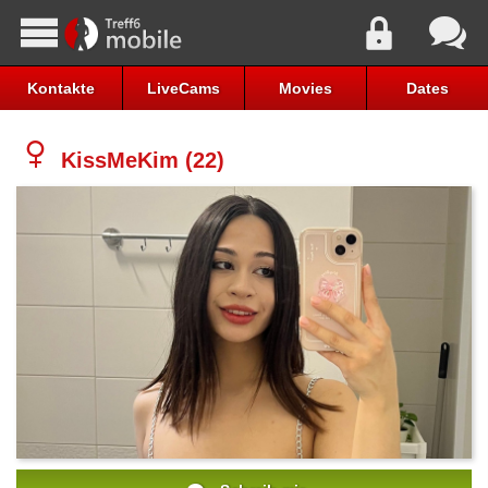
Kontakte
LiveCams
Movies
Dates
KissMeKim (22)