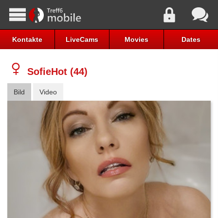
Kontakte
LiveCams
Movies
Dates
SofieHot (44)
Bild
Video