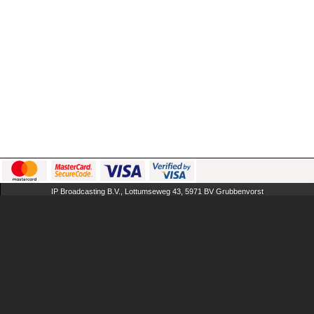
IP Broadcasting B.V., Lottumseweg 43, 5971 BV Grubbenvorst
The Netherlands
AGB
FAQ
Impressum
Cookies
Inhalt entfernen
AmateurFans
verwalten
Preise
So loggst Du
Erfahrung
Dich ein