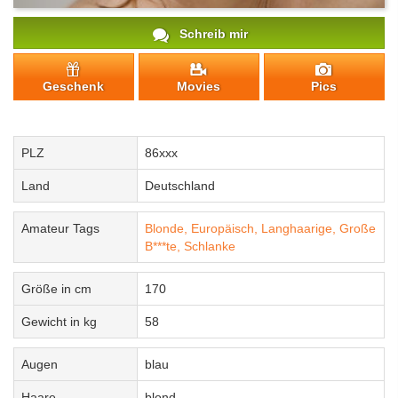
Schreib mir
Geschenk
Movies
Pics
PLZ
86xxx
Land
Deutschland
Amateur Tags
Blonde,
Europäisch,
Langhaarige,
Große
B***te,
Schlanke
Größe in cm
170
Gewicht in kg
58
Augen
blau
Haare
blond